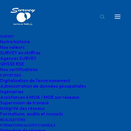
SURVEY
Notre histoire
Vérification de compatiblité survey
Nos valeurs
SURVEY en chiffres
Accueil
Expertises
Vérification de compatibilité
Agences SURVEY
Vérification de compatiblité survey
QHSSE RSE
Nos certifications
EXPERTISES
Digitalisation de l’environnement
Administration de données géospatiales
Ingénieries
Assistances à MOA / MOE sur réseaux
Vérification de
Supervision de travaux
Intégrité des réseaux
compatiblité survey
Formations, audits et conseils
RÉALISATIONS
FORMATIONS AUDITS CONSEILS
mars 4, 2025
|
By
o.bensoussan@gegg.fr
Détection de réseaux