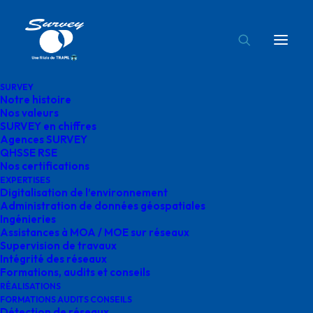
SURVEY
Notre histoire
Nos valeurs
SURVEY en chiffres
Candidature
Agences SURVEY
QHSSE RSE
spontanée
Nos certifications
EXPERTISES
Digitalisation de l’environnement
Administration de données géospatiales
Tracez votre voie, façonnez l'avenir des
Ingénieries
réseaux !
Assistances à MOA / MOE sur réseaux
Supervision de travaux
Intégrité des réseaux
Formations, audits et conseils
RÉALISATIONS
FORMATIONS AUDITS CONSEILS
Détection de réseaux