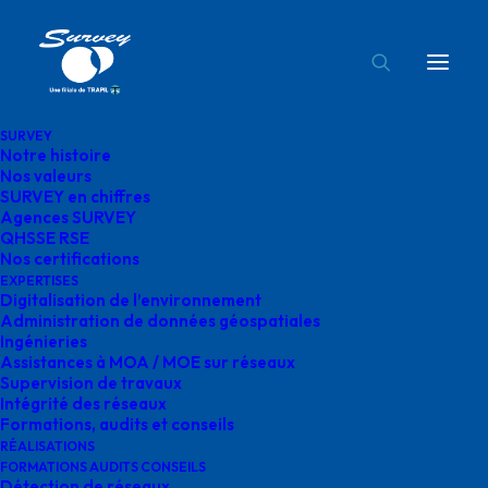
SURVEY
Notre histoire
Nos valeurs
SURVEY en chiffres
Agences SURVEY
Vérification de compatibilité
QHSSE RSE
Nos certifications
Cette mission avait pour objectif final de vérifier la
EXPERTISES
Digitalisation de l’environnement
compatibilité de dalles polyéthylène de protection avec
Administration de données géospatiales
la méthode de protection cathodique des conduites de
Ingénieries
Assistances à MOA / MOE sur réseaux
gaz.
Supervision de travaux
Intégrité des réseaux
Nos équipes ont donc mise en place un protocole de
Formations, audits et conseils
test, réalisé les mesures nécessaires et rédigé un
RÉALISATIONS
FORMATIONS AUDITS CONSEILS
rapport validé par un organisme tiers certificateur.
Détection de réseaux