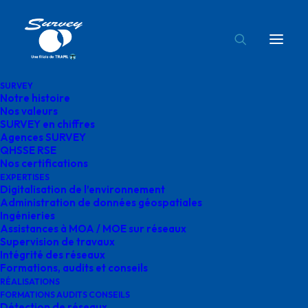
SURVEY
Notre histoire
traversées humides survey
Nos valeurs
SURVEY en chiffres
Accueil
Traversées humides
traversées humides survey
Agences SURVEY
QHSSE RSE
Nos certifications
EXPERTISES
Digitalisation de l’environnement
Administration de données géospatiales
Ingénieries
traversées humides
Assistances à MOA / MOE sur réseaux
Supervision de travaux
survey
Intégrité des réseaux
Formations, audits et conseils
RÉALISATIONS
FORMATIONS AUDITS CONSEILS
Détection de réseaux