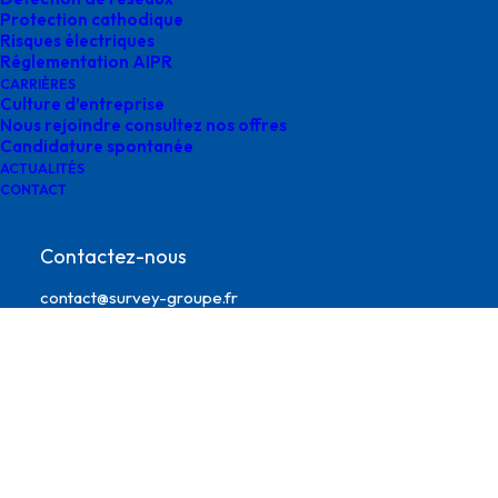
Protection cathodique
Risques électriques
Réglementation AIPR
CARRIÈRES
Culture d’entreprise
Nous rejoindre consultez nos offres
Candidature spontanée
ACTUALITÉS
CONTACT
traversées humides survey
Contactez-nous
contact@survey-groupe.fr
05 62 65 67 65