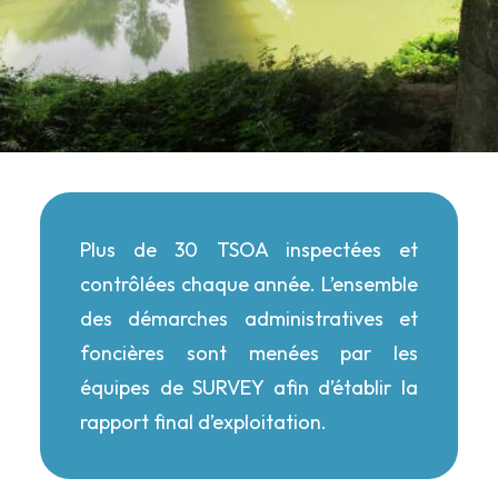
Plus de 30 TSOA inspectées et
contrôlées chaque année. L’ensemble
des démarches administratives et
foncières sont menées par les
équipes de SURVEY afin d’établir la
rapport final d’exploitation.