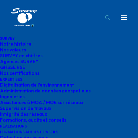
SURVEY
Notre histoire
plan bathymétrique-2
Nos valeurs
SURVEY en chiffres
Accueil
Traversées humides
plan bathymétrique-2
Agences SURVEY
QHSSE RSE
Nos certifications
EXPERTISES
Digitalisation de l’environnement
Administration de données géospatiales
Ingénieries
plan bathymétrique-2
Assistances à MOA / MOE sur réseaux
Supervision de travaux
Intégrité des réseaux
Formations, audits et conseils
RÉALISATIONS
FORMATIONS AUDITS CONSEILS
Détection de réseaux