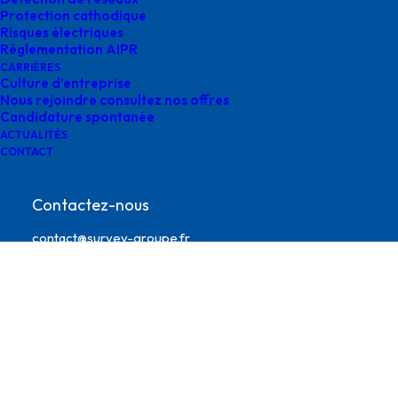
Protection cathodique
Risques électriques
Réglementation AIPR
CARRIÈRES
Culture d’entreprise
Nous rejoindre consultez nos offres
Candidature spontanée
ACTUALITÉS
CONTACT
plan bathymétrique-2
Contactez-nous
contact@survey-groupe.fr
05 62 65 67 65