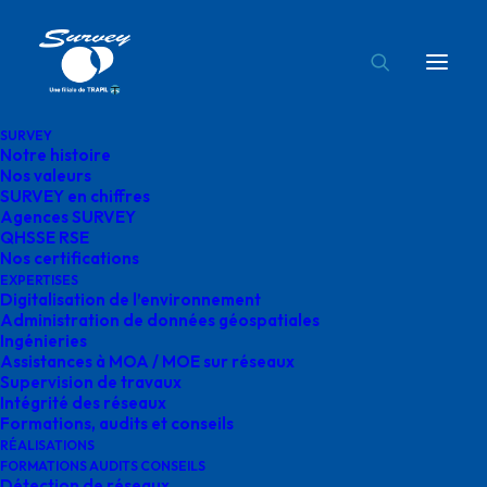
SURVEY
Notre histoire
expertise topographie survey
Nos valeurs
SURVEY en chiffres
Accueil
Nos 4 piliers fondamenteaux
Agences SURVEY
expertise topographie survey
QHSSE RSE
Nos certifications
EXPERTISES
Digitalisation de l’environnement
Administration de données géospatiales
Ingénieries
Assistances à MOA / MOE sur réseaux
expertise topographie
Supervision de travaux
Intégrité des réseaux
survey
Formations, audits et conseils
RÉALISATIONS
FORMATIONS AUDITS CONSEILS
Détection de réseaux