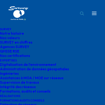
SURVEY
Notre histoire
Nos valeurs
SURVEY en chiffres
Agences SURVEY
Découvrez notre agence
QHSSE RSE
Nos certifications
normande !
EXPERTISES
Digitalisation de l’environnement
Administration de données géospatiales
Située au cœur du bassin industriel, notre agence
Ingénieries
accompagne ses clients dans leurs projets avec
Assistances à MOA / MOE sur réseaux
Supervision de travaux
réactivité et expertise.
Intégrité des réseaux
Formations, audits et conseils
En tant que bureau d’études et d’ingénierie, nous
RÉALISATIONS
proposons des solutions sur mesure grâce à une équipe
FORMATIONS AUDITS CONSEILS
Détection de réseaux
pluridisciplinaire engagée.