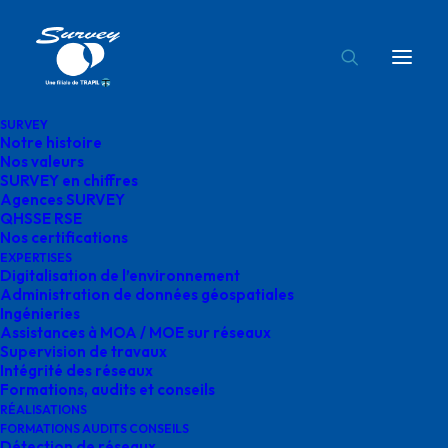
SURVEY
Notre histoire
supervision survey
Nos valeurs
SURVEY en chiffres
Accueil
Supervision de travaux
supervision survey
Agences SURVEY
QHSSE RSE
Nos certifications
EXPERTISES
Digitalisation de l’environnement
Administration de données géospatiales
Ingénieries
supervision survey
Assistances à MOA / MOE sur réseaux
Supervision de travaux
Intégrité des réseaux
Formations, audits et conseils
RÉALISATIONS
FORMATIONS AUDITS CONSEILS
Détection de réseaux