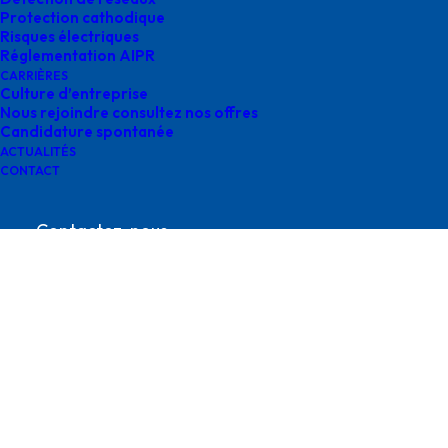
Protection cathodique
Risques électriques
Réglementation AIPR
CARRIÈRES
Culture d’entreprise
Nous rejoindre consultez nos offres
Candidature spontanée
supervision survey
ACTUALITÉS
CONTACT
Contactez-nous
contact@survey-groupe.fr
05 62 65 67 65