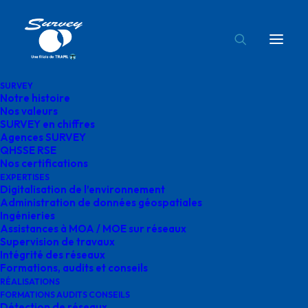
SURVEY
Notre histoire
supervision des travaux
Nos valeurs
SURVEY en chiffres
Accueil
Supervision de travaux
supervision des travaux
Agences SURVEY
QHSSE RSE
Nos certifications
EXPERTISES
Digitalisation de l’environnement
Administration de données géospatiales
Ingénieries
supervision des
Assistances à MOA / MOE sur réseaux
Supervision de travaux
travaux
Intégrité des réseaux
Formations, audits et conseils
RÉALISATIONS
FORMATIONS AUDITS CONSEILS
Détection de réseaux