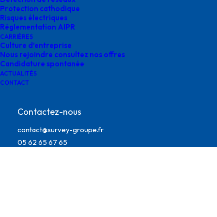
Protection cathodique
Risques électriques
Réglementation AIPR
CARRIÈRES
Culture d’entreprise
Nous rejoindre consultez nos offres
Candidature spontanée
ACTUALITÉS
CONTACT
supervision des travaux
Contactez-nous
contact@survey-groupe.fr
05 62 65 67 65