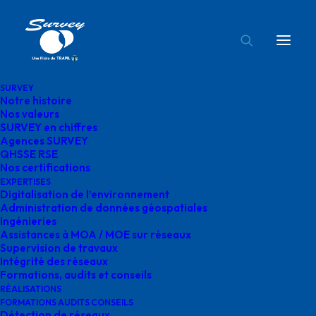
SURVEY
Notre histoire
supervision de travaux survey
Nos valeurs
SURVEY en chiffres
Accueil
Supervision de travaux
Agences SURVEY
supervision de travaux survey
QHSSE RSE
Nos certifications
EXPERTISES
Digitalisation de l’environnement
Administration de données géospatiales
Ingénieries
Assistances à MOA / MOE sur réseaux
supervision de travaux
Supervision de travaux
Intégrité des réseaux
survey
Formations, audits et conseils
RÉALISATIONS
FORMATIONS AUDITS CONSEILS
Détection de réseaux