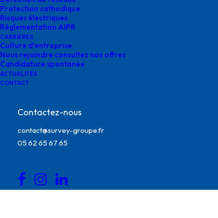
Protection cathodique
Risques électriques
Réglementation AIPR
CARRIÈRES
Culture d’entreprise
Nous rejoindre consultez nos offres
Candidature spontanée
ACTUALITÉS
CONTACT
Contactez-nous
contact@survey-groupe.fr
05 62 65 67 65
supervision-de-travaux-ingenierie-survey-1