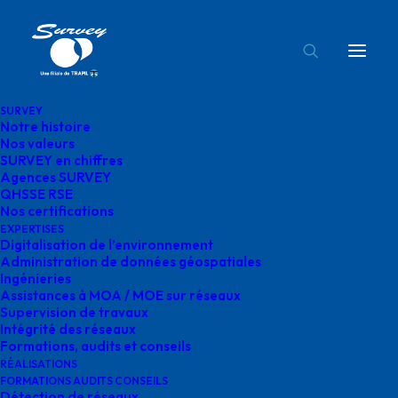
SURVEY
Notre histoire
supervision-de-travaux-ingenierie-survey-1
Nos valeurs
SURVEY en chiffres
Accueil
Supervision de travaux
Agences SURVEY
supervision-de-travaux-ingenierie-survey-1
QHSSE RSE
Nos certifications
EXPERTISES
Digitalisation de l’environnement
Administration de données géospatiales
Ingénieries
Assistances à MOA / MOE sur réseaux
supervision-de-
Supervision de travaux
Intégrité des réseaux
travaux-ingenierie-
Formations, audits et conseils
RÉALISATIONS
survey-1
FORMATIONS AUDITS CONSEILS
Détection de réseaux