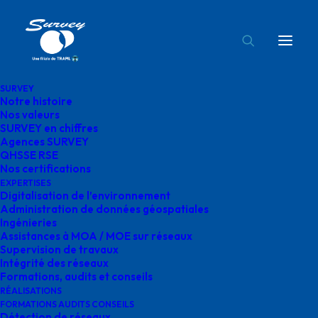
SURVEY
Notre histoire
supervisions de travaux survey
Nos valeurs
SURVEY en chiffres
Accueil
Supervision de travaux
Agences SURVEY
supervisions de travaux survey
QHSSE RSE
Nos certifications
EXPERTISES
Digitalisation de l’environnement
Administration de données géospatiales
Ingénieries
Assistances à MOA / MOE sur réseaux
supervisions de
Supervision de travaux
Intégrité des réseaux
travaux survey
Formations, audits et conseils
RÉALISATIONS
FORMATIONS AUDITS CONSEILS
Détection de réseaux