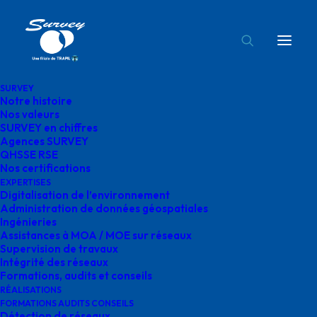
SURVEY
Notre histoire
survey-DR-DICT.
Nos valeurs
SURVEY en chiffres
Accueil
Supervision de travaux
survey-DR-DICT.
Agences SURVEY
QHSSE RSE
Nos certifications
EXPERTISES
Digitalisation de l’environnement
Administration de données géospatiales
Ingénieries
survey-DR-DICT.
Assistances à MOA / MOE sur réseaux
Supervision de travaux
Intégrité des réseaux
Formations, audits et conseils
RÉALISATIONS
FORMATIONS AUDITS CONSEILS
Détection de réseaux