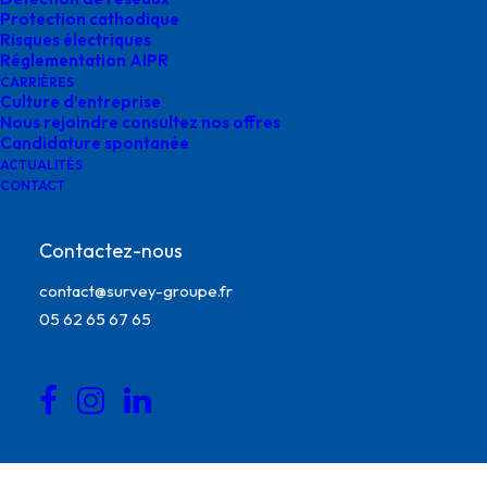
Protection cathodique
juin 27, 2025
|
By
o.bensoussan@gegg.fr
Risques électriques
Réglementation AIPR
CARRIÈRES
Culture d’entreprise
Nous rejoindre consultez nos offres
Candidature spontanée
ACTUALITÉS
CONTACT
Contactez-nous
contact@survey-groupe.fr
05 62 65 67 65
seminaire agence survey