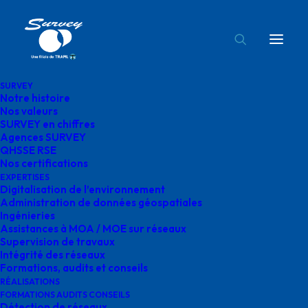
SURVEY
Notre histoire
seminaire agence survey
Nos valeurs
SURVEY en chiffres
Accueil
Entreprise
Agences SURVEY
Séminaire PCwoman & PCman – 24 & 25 juin 2025
QHSSE RSE
Nos certifications
seminaire agence survey
EXPERTISES
Digitalisation de l’environnement
Administration de données géospatiales
Ingénieries
Assistances à MOA / MOE sur réseaux
Supervision de travaux
seminaire agence
Intégrité des réseaux
Formations, audits et conseils
survey
RÉALISATIONS
FORMATIONS AUDITS CONSEILS
Détection de réseaux