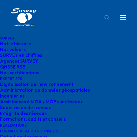
SURVEY
Notre histoire
sécuritsation de canalisation intégrées Survey
Nos valeurs
SURVEY en chiffres
Accueil
Expertises
Agences SURVEY
Sécurisation de canalisations enterrées dans la Drôme
QHSSE RSE
Nos certifications
sécuritsation de canalisation intégrées Survey
EXPERTISES
Digitalisation de l’environnement
Administration de données géospatiales
Ingénieries
Assistances à MOA / MOE sur réseaux
Supervision de travaux
sécuritsation de
Intégrité des réseaux
Formations, audits et conseils
canalisation intégrées
RÉALISATIONS
FORMATIONS AUDITS CONSEILS
Détection de réseaux