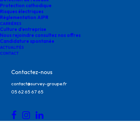
Survey
Protection cathodique
Risques électriques
Réglementation AIPR
mars 27, 2025
|
By
o.bensoussan@gegg.fr
CARRIÈRES
Culture d’entreprise
Nous rejoindre consultez nos offres
Candidature spontanée
ACTUALITÉS
CONTACT
Contactez-nous
contact@survey-groupe.fr
05 62 65 67 65
sécuritsation de canalisation intégrées Survey