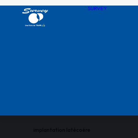
SURVEY
Notre his
Nos valeu
SURVEY 
chiffres
Agences
QHSSE R
Nos certif
implantation latécoére