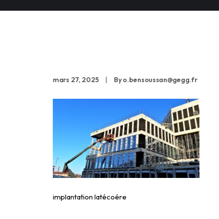
implantation latécoé
mars 27, 2025
|
By
o.bensoussan@gegg.fr
implantation latécoére