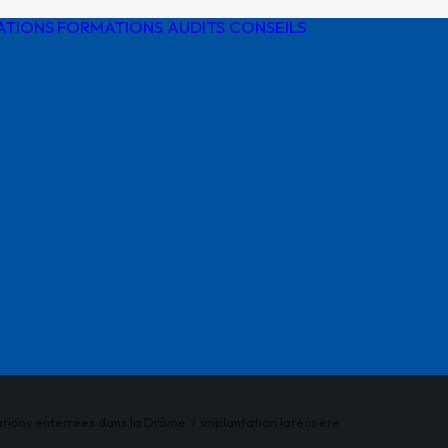
ATIONS
FORMATIONS AUDITS CONSEILS
Détection de
réseaux
Protection
cathodique
Risques
électriques
Réglementatio
AIPR
ations enterrées dans la Drôme
implantation latécoére