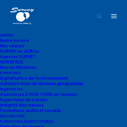
SURVEY
Notre histoire
état ouvrage hydrauliques survey
Nos valeurs
SURVEY en chiffres
Accueil
Expertises
Agences SURVEY
Sécurisation de canalisations enterrées dans la Drôme
QHSSE RSE
Nos certifications
état ouvrage hydrauliques survey
EXPERTISES
Digitalisation de l’environnement
Administration de données géospatiales
Ingénieries
Assistances à MOA / MOE sur réseaux
Supervision de travaux
état ouvrage
Intégrité des réseaux
Formations, audits et conseils
hydrauliques survey
RÉALISATIONS
FORMATIONS AUDITS CONSEILS
Détection de réseaux