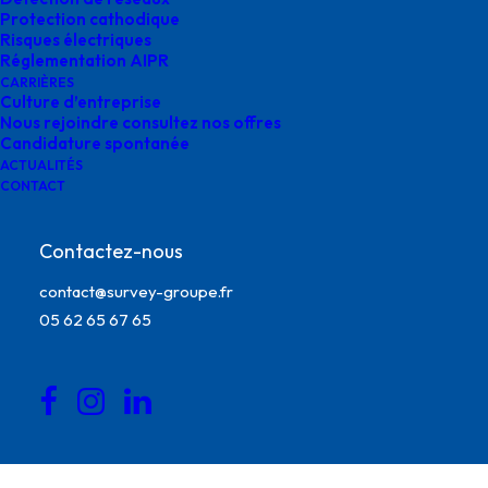
Protection cathodique
mars 27, 2025
|
By
o.bensoussan@gegg.fr
Risques électriques
Réglementation AIPR
CARRIÈRES
Culture d’entreprise
Nous rejoindre consultez nos offres
Candidature spontanée
ACTUALITÉS
CONTACT
Contactez-nous
contact@survey-groupe.fr
05 62 65 67 65
état ouvrage hydrauliques survey