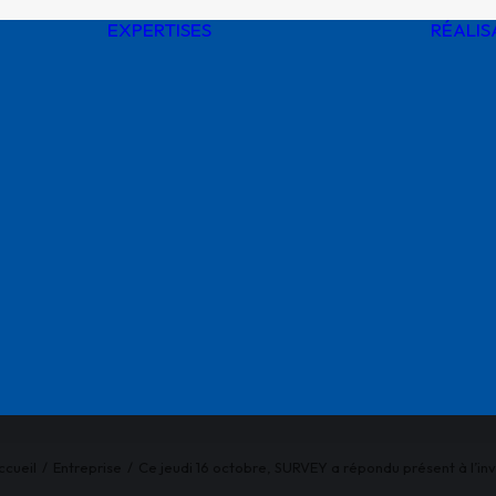
EXPERTISES
RÉALIS
Digitalisation de
l’environnement
Administration de
données
toire
géospatiales
rs
Ingénieries
en
Assistances à
MOA / MOE sur
 SURVEY
réseaux
SE
Supervision de
ications
travaux
Intégrité des
réseaux
Formations, audits
et conseils
ccueil
Entreprise
Ce jeudi 16 octobre, SURVEY a répondu présent à l’inv