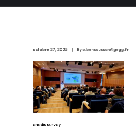
enedis survey
octobre 27, 2025
|
By
o.bensoussan@gegg.fr
enedis survey