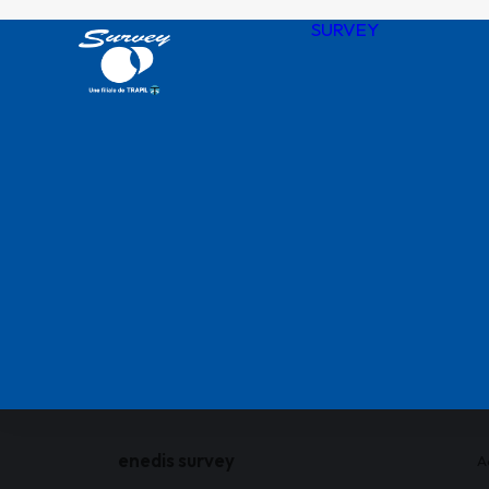
SURVEY
Notre his
Nos valeu
SURVEY 
chiffres
Agences
QHSSE R
Nos certif
enedis survey
A