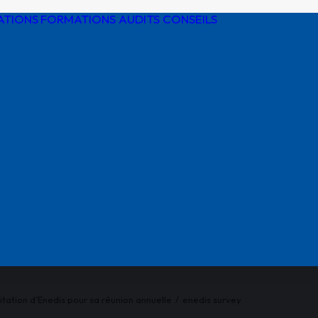
ATIONS
FORMATIONS AUDITS CONSEILS
Détection de
réseaux
Protection
cathodique
Risques
électriques
Réglementatio
AIPR
itation d’Enedis pour sa réunion annuelle
enedis survey