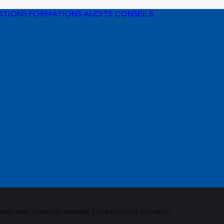
ATIONS
FORMATIONS AUDITS CONSEILS
Détection de
réseaux
Protection
cathodique
Risques
électriques
Réglementatio
AIPR
nedis pour sa réunion annuelle
enedis survey formation