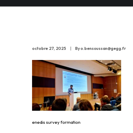
enedis survey format
octobre 27, 2025
|
By
o.bensoussan@gegg.fr
enedis survey formation