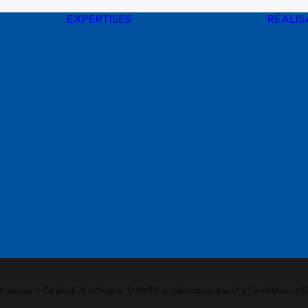
EXPERTISES
RÉALIS
Digitalisation de
l’environnement
Administration de
données
toire
géospatiales
rs
Ingénieries
en
Assistances à
MOA / MOE sur
 SURVEY
réseaux
SE
Supervision de
ications
travaux
Intégrité des
réseaux
Formations, audits
et conseils
treprise
Ce jeudi 16 octobre, SURVEY a répondu présent à l’invitation d’E