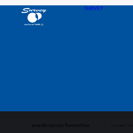
SURVEY
Notre his
Nos valeu
SURVEY 
chiffres
Agences
QHSSE R
Nos certif
enedis survey formation
Accueil
En