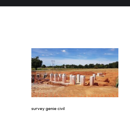
survey genie civil
survey genie civil