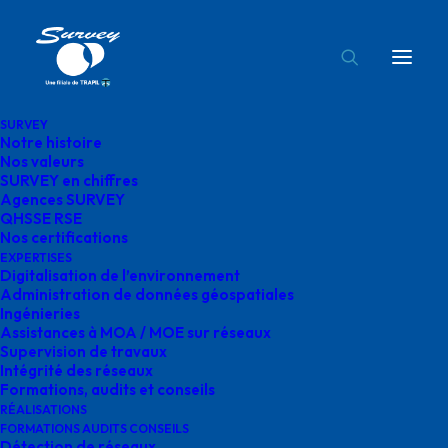
SURVEY
Notre histoire
surveillances ligne survey
Nos valeurs
SURVEY en chiffres
Accueil
Réalisations
surveillances ligne survey
Agences SURVEY
QHSSE RSE
Nos certifications
EXPERTISES
Digitalisation de l’environnement
Administration de données géospatiales
Ingénieries
surveillances ligne
Assistances à MOA / MOE sur réseaux
Supervision de travaux
survey
Intégrité des réseaux
Formations, audits et conseils
RÉALISATIONS
FORMATIONS AUDITS CONSEILS
Détection de réseaux