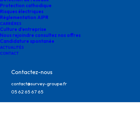
Protection cathodique
Risques électriques
Réglementation AIPR
CARRIÈRES
Culture d’entreprise
Nous rejoindre consultez nos offres
Candidature spontanée
ACTUALITÉS
CONTACT
Contactez-nous
surveillances ligne survey
contact@survey-groupe.fr
05 62 65 67 65