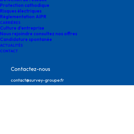
Protection cathodique
Risques électriques
Réglementation AIPR
CARRIÈRES
Culture d’entreprise
Nous rejoindre consultez nos offres
Candidature spontanée
ACTUALITÉS
CONTACT
pistonnage Teréga
Contactez-nous
contact@survey-groupe.fr
05 62 65 67 65