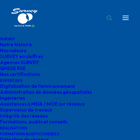
SURVEY
Notre histoire
pistonnage Teréga
Nos valeurs
SURVEY en chiffres
Accueil
Réalisations
pistonnage Teréga
Agences SURVEY
QHSSE RSE
Nos certifications
EXPERTISES
Digitalisation de l’environnement
Administration de données géospatiales
Ingénieries
pistonnage Teréga
Assistances à MOA / MOE sur réseaux
Supervision de travaux
Intégrité des réseaux
Formations, audits et conseils
RÉALISATIONS
FORMATIONS AUDITS CONSEILS
Détection de réseaux