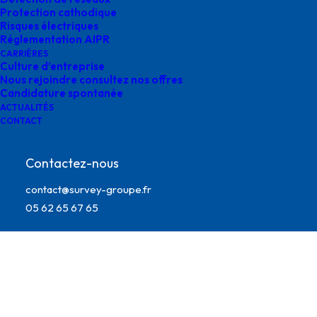
Protection cathodique
Risques électriques
Réglementation AIPR
CARRIÈRES
Culture d’entreprise
Nous rejoindre consultez nos offres
Candidature spontanée
ACTUALITÉS
CONTACT
Contactez-nous
Survey ingénierie réseaux
contact@survey-groupe.fr
05 62 65 67 65