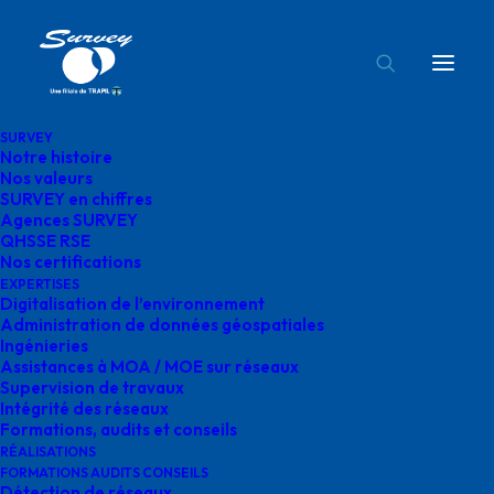
SURVEY
Notre histoire
Survey ingénierie réseaux
Nos valeurs
SURVEY en chiffres
Accueil
Réalisations
Survey ingénierie réseaux
Agences SURVEY
QHSSE RSE
Nos certifications
EXPERTISES
Digitalisation de l’environnement
Administration de données géospatiales
Ingénieries
Survey ingénierie
Assistances à MOA / MOE sur réseaux
Supervision de travaux
réseaux
Intégrité des réseaux
Formations, audits et conseils
RÉALISATIONS
FORMATIONS AUDITS CONSEILS
Détection de réseaux