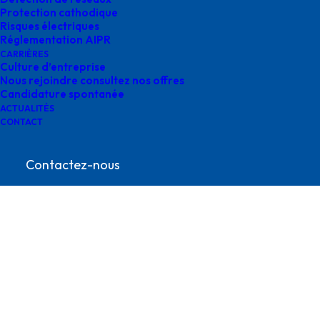
Protection cathodique
Risques électriques
Réglementation AIPR
CARRIÈRES
Culture d’entreprise
Nous rejoindre consultez nos offres
Candidature spontanée
ACTUALITÉS
CONTACT
bureau d’études survey
Contactez-nous
contact@survey-groupe.fr
05 62 65 67 65