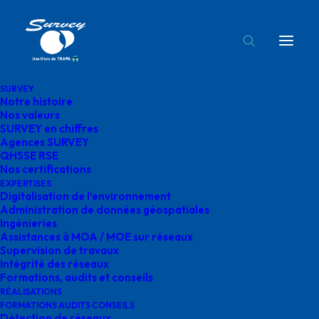
SURVEY
Notre histoire
bureau d’études survey
Nos valeurs
SURVEY en chiffres
Accueil
Réalisations
bureau d’études survey
Agences SURVEY
QHSSE RSE
Nos certifications
EXPERTISES
Digitalisation de l’environnement
Administration de données géospatiales
Ingénieries
bureau d’études survey
Assistances à MOA / MOE sur réseaux
Supervision de travaux
Intégrité des réseaux
Formations, audits et conseils
RÉALISATIONS
FORMATIONS AUDITS CONSEILS
Détection de réseaux