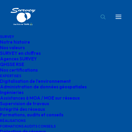
SURVEY
Notre histoire
octobre rose agence survey
Nos valeurs
SURVEY en chiffres
Accueil
QHSSE RSE
octobre rose agence survey
Agences SURVEY
QHSSE RSE
Nos certifications
EXPERTISES
Digitalisation de l’environnement
Administration de données géospatiales
Ingénieries
octobre rose agence
Assistances à MOA / MOE sur réseaux
Supervision de travaux
survey
Intégrité des réseaux
Formations, audits et conseils
RÉALISATIONS
FORMATIONS AUDITS CONSEILS
Détection de réseaux