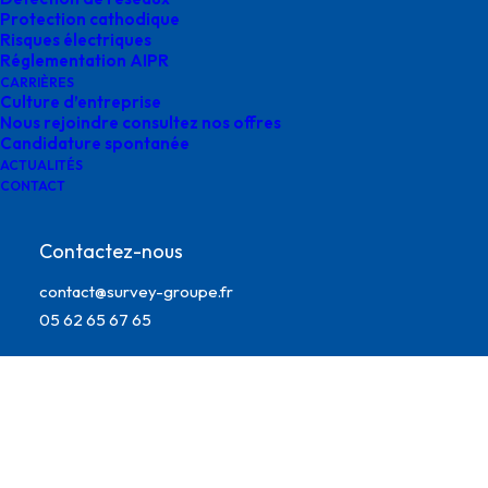
Protection cathodique
Risques électriques
Réglementation AIPR
CARRIÈRES
Culture d’entreprise
Nous rejoindre consultez nos offres
Candidature spontanée
ACTUALITÉS
CONTACT
Contactez-nous
octobre rose agence survey
contact@survey-groupe.fr
05 62 65 67 65