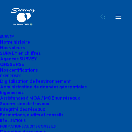
SURVEY
Notre histoire
Movember Agence Auvergne Rhones alpes
Nos valeurs
SURVEY en chiffres
Survey
Agences SURVEY
Accueil
QHSSE RSE
QHSSE RSE
Nos certifications
Movember Agence Auvergne Rhones alpes Survey
EXPERTISES
Digitalisation de l’environnement
Administration de données géospatiales
Ingénieries
Assistances à MOA / MOE sur réseaux
Supervision de travaux
Movember Agence
Intégrité des réseaux
Formations, audits et conseils
Auvergne Rhones alpes
RÉALISATIONS
FORMATIONS AUDITS CONSEILS
Détection de réseaux