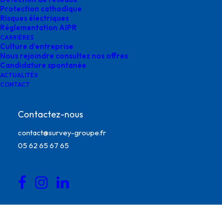
Survey
Protection cathodique
Risques électriques
Réglementation AIPR
CARRIÈRES
Culture d’entreprise
Nous rejoindre consultez nos offres
Candidature spontanée
ACTUALITÉS
CONTACT
Contactez-nous
contact@survey-groupe.fr
05 62 65 67 65
Movember Agence Auvergne Rhones alpes Survey