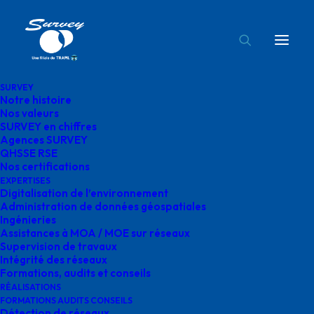
SURVEY
Notre histoire
icone plus
Nos valeurs
SURVEY en chiffres
Accueil
QHSSE RSE
icone plus
Agences SURVEY
QHSSE RSE
Nos certifications
EXPERTISES
Digitalisation de l’environnement
Administration de données géospatiales
Ingénieries
icone plus
Assistances à MOA / MOE sur réseaux
Supervision de travaux
Intégrité des réseaux
Formations, audits et conseils
RÉALISATIONS
FORMATIONS AUDITS CONSEILS
Détection de réseaux