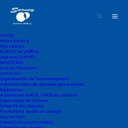
SURVEY
Notre histoire
Ingénierie eau survey
Nos valeurs
SURVEY en chiffres
Accueil
Eau
Ingénierie eau survey
Agences SURVEY
QHSSE RSE
Nos certifications
EXPERTISES
Digitalisation de l’environnement
Administration de données géospatiales
Ingénieries
Ingénierie eau survey
Assistances à MOA / MOE sur réseaux
Supervision de travaux
Intégrité des réseaux
octobre 6, 2025
|
By
o.bensoussan@gegg.fr
Formations, audits et conseils
RÉALISATIONS
FORMATIONS AUDITS CONSEILS
Détection de réseaux