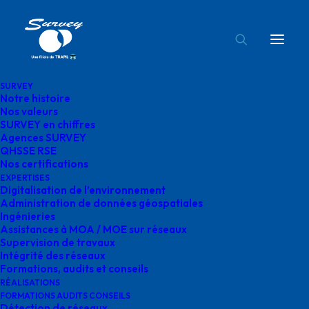
SURVEY
Notre histoire
expertise aeronautique survey
Nos valeurs
SURVEY en chiffres
Accueil
Eau
expertise aeronautique survey
Agences SURVEY
QHSSE RSE
Nos certifications
EXPERTISES
Digitalisation de l’environnement
Administration de données géospatiales
Ingénieries
expertise
Assistances à MOA / MOE sur réseaux
Supervision de travaux
aeronautique survey
Intégrité des réseaux
Formations, audits et conseils
RÉALISATIONS
novembre 29, 2024
|
By
o.bensoussan@gegg.fr
FORMATIONS AUDITS CONSEILS
Détection de réseaux