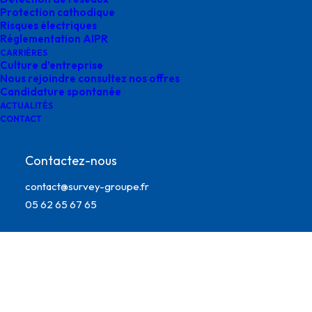
Protection cathodique
Risques électriques
Réglementation AIPR
CARRIÈRES
Culture d’entreprise
Nous rejoindre consultez nos offres
Candidature spontanée
ACTUALITÉS
CONTACT
Contactez-nous
expertise aeronautique survey
contact@survey-groupe.fr
05 62 65 67 65