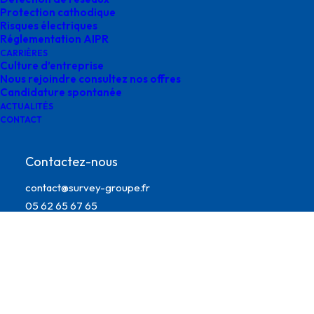
Protection cathodique
Risques électriques
Réglementation AIPR
CARRIÈRES
Culture d’entreprise
Nous rejoindre consultez nos offres
Candidature spontanée
ACTUALITÉS
CONTACT
culture d’entreprise Survey
Contactez-nous
contact@survey-groupe.fr
05 62 65 67 65