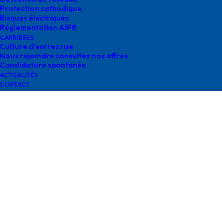
Protection cathodique
Risques électriques
Réglementation AIPR
CARRIÈRES
Culture d’entreprise
AIR_LIQUIDE_CO
Nous rejoindre consultez nos offres
Candidature spontanée
ACTUALITÉS
CONTACT
Contactez-nous
contact@survey-groupe.fr
05 62 65 67 65