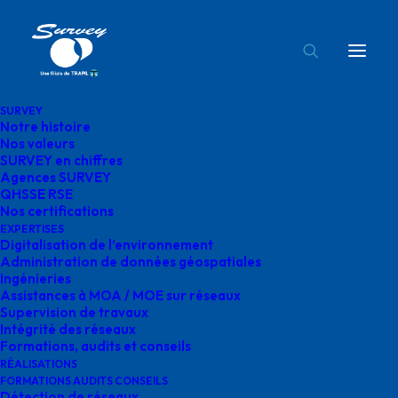
SURVEY
Notre histoire
AIR_LIQUIDE_CO
Nos valeurs
SURVEY en chiffres
Accueil
air liquide
AIR_LIQUIDE_CO
Agences SURVEY
QHSSE RSE
Nos certifications
EXPERTISES
Digitalisation de l’environnement
Administration de données géospatiales
Ingénieries
AIR_LIQUIDE_CO
Assistances à MOA / MOE sur réseaux
Supervision de travaux
Intégrité des réseaux
mai 13, 2025
|
By
o.bensoussan@gegg.fr
Formations, audits et conseils
RÉALISATIONS
FORMATIONS AUDITS CONSEILS
Détection de réseaux