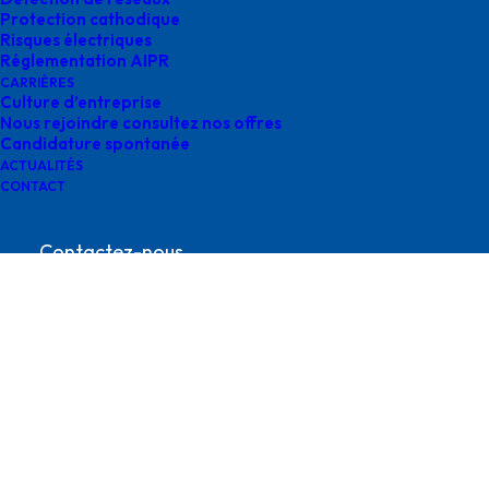
Protection cathodique
Risques électriques
Réglementation AIPR
CARRIÈRES
Culture d’entreprise
Nous rejoindre consultez nos offres
Candidature spontanée
Logo-reseda
ACTUALITÉS
CONTACT
Contactez-nous
contact@survey-groupe.fr
05 62 65 67 65