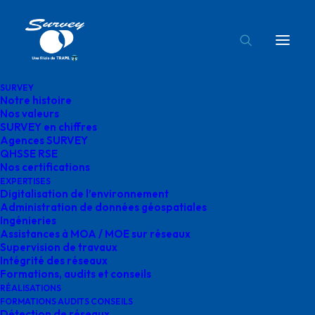
SURVEY
Notre histoire
Logo-reseda
Nos valeurs
SURVEY en chiffres
Accueil
réséda
Logo-reseda
Agences SURVEY
QHSSE RSE
Nos certifications
EXPERTISES
Digitalisation de l’environnement
Administration de données géospatiales
Ingénieries
Logo-reseda
Assistances à MOA / MOE sur réseaux
Supervision de travaux
Intégrité des réseaux
décembre 24, 2025
|
By
o.bensoussan@gegg.fr
Formations, audits et conseils
RÉALISATIONS
FORMATIONS AUDITS CONSEILS
Détection de réseaux