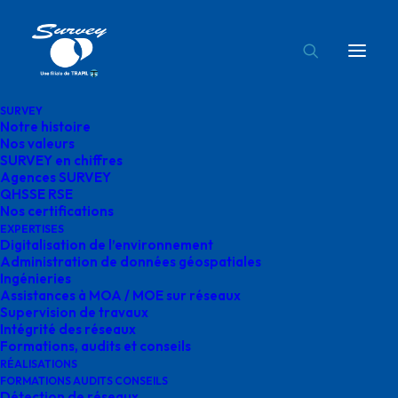
SURVEY
Notre histoire
logo-edf
Nos valeurs
SURVEY en chiffres
Accueil
edf
logo-edf
Agences SURVEY
QHSSE RSE
Nos certifications
EXPERTISES
Digitalisation de l’environnement
Administration de données géospatiales
Ingénieries
logo-edf
Assistances à MOA / MOE sur réseaux
Supervision de travaux
Intégrité des réseaux
décembre 24, 2025
|
By
o.bensoussan@gegg.fr
Formations, audits et conseils
RÉALISATIONS
FORMATIONS AUDITS CONSEILS
Détection de réseaux