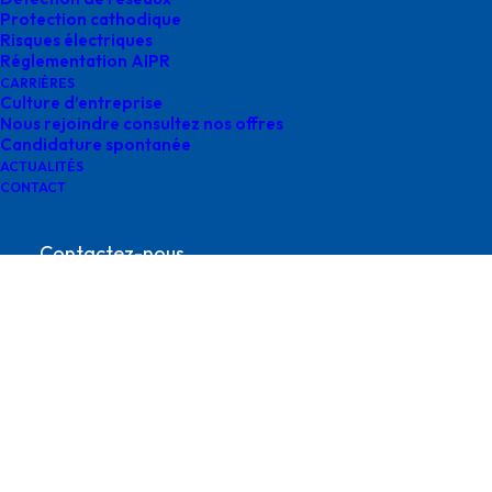
Protection cathodique
Risques électriques
Réglementation AIPR
CARRIÈRES
Culture d’entreprise
Nous rejoindre consultez nos offres
Candidature spontanée
logo-edf
ACTUALITÉS
CONTACT
Contactez-nous
contact@survey-groupe.fr
05 62 65 67 65