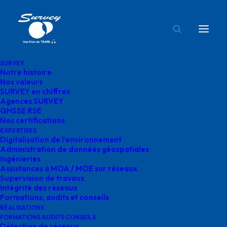
SURVEY
Notre histoire
Logo_NaTran
Nos valeurs
SURVEY en chiffres
Accueil
natran
Logo_NaTran
Agences SURVEY
QHSSE RSE
Nos certifications
EXPERTISES
Digitalisation de l’environnement
Administration de données géospatiales
Ingénieries
Logo_NaTran
Assistances à MOA / MOE sur réseaux
Supervision de travaux
Intégrité des réseaux
mai 13, 2025
|
By
o.bensoussan@gegg.fr
Formations, audits et conseils
RÉALISATIONS
FORMATIONS AUDITS CONSEILS
Détection de réseaux