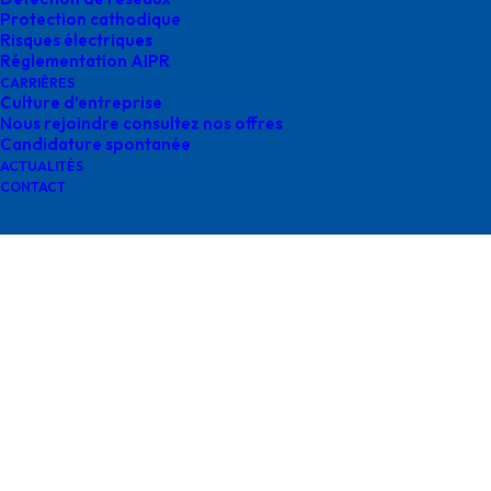
Protection cathodique
Risques électriques
Réglementation AIPR
CARRIÈRES
Culture d’entreprise
Nous rejoindre consultez nos offres
Logo_NaTran
Candidature spontanée
ACTUALITÉS
CONTACT
Contactez-nous
contact@survey-groupe.fr
05 62 65 67 65