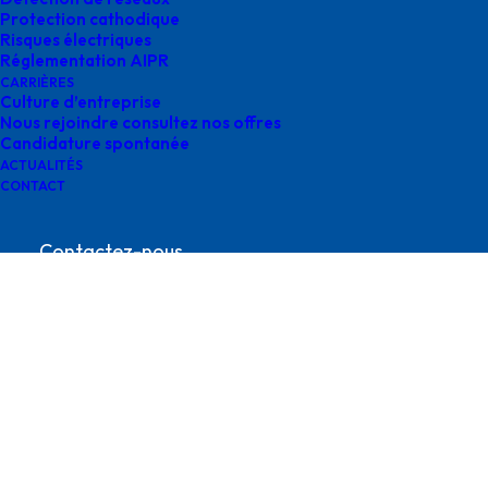
Protection cathodique
Risques électriques
Réglementation AIPR
CARRIÈRES
Culture d’entreprise
Nous rejoindre consultez nos offres
Candidature spontanée
logo total energie
ACTUALITÉS
CONTACT
Contactez-nous
contact@survey-groupe.fr
05 62 65 67 65