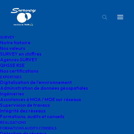
SURVEY
Notre histoire
logo total energie
Nos valeurs
SURVEY en chiffres
Accueil
Total énergie
logo total energie
Agences SURVEY
QHSSE RSE
Nos certifications
EXPERTISES
Digitalisation de l’environnement
Administration de données géospatiales
Ingénieries
logo total energie
Assistances à MOA / MOE sur réseaux
Supervision de travaux
Intégrité des réseaux
mai 13, 2025
|
By
o.bensoussan@gegg.fr
Formations, audits et conseils
RÉALISATIONS
FORMATIONS AUDITS CONSEILS
Détection de réseaux