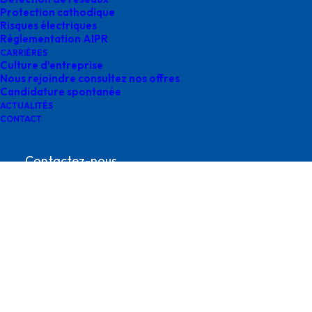
Protection cathodique
Risques électriques
Réglementation AIPR
CARRIÈRES
Culture d’entreprise
Nous rejoindre consultez nos offres
Candidature spontanée
TRIGONE
ACTUALITÉS
CONTACT
Contactez-nous
contact@survey-groupe.fr
05 62 65 67 65