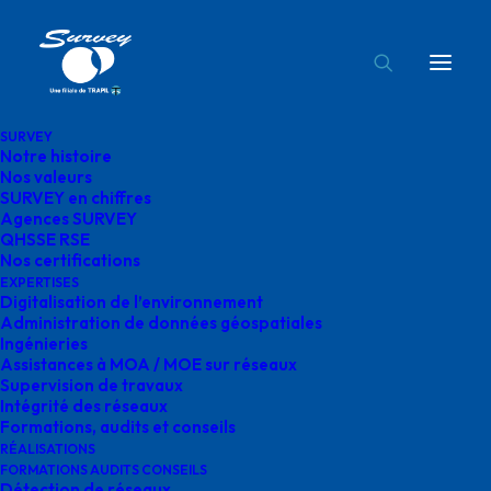
SURVEY
Notre histoire
TRIGONE
Nos valeurs
SURVEY en chiffres
Accueil
spse
TRIGONE
Agences SURVEY
QHSSE RSE
Nos certifications
EXPERTISES
Digitalisation de l’environnement
Administration de données géospatiales
Ingénieries
TRIGONE
Assistances à MOA / MOE sur réseaux
Supervision de travaux
Intégrité des réseaux
février 17, 2025
|
By
o.bensoussan@gegg.fr
Formations, audits et conseils
RÉALISATIONS
FORMATIONS AUDITS CONSEILS
Détection de réseaux