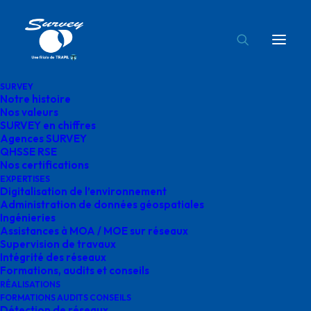
SURVEY
Notre histoire
SDEY
Nos valeurs
SURVEY en chiffres
Accueil
spse
SDEY
Agences SURVEY
QHSSE RSE
Nos certifications
EXPERTISES
Digitalisation de l’environnement
Administration de données géospatiales
Ingénieries
SDEY
Assistances à MOA / MOE sur réseaux
Supervision de travaux
Intégrité des réseaux
février 17, 2025
|
By
o.bensoussan@gegg.fr
Formations, audits et conseils
RÉALISATIONS
FORMATIONS AUDITS CONSEILS
Détection de réseaux