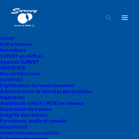
SURVEY
Notre histoire
RUBIS TERMINAL
Nos valeurs
SURVEY en chiffres
Accueil
spse
RUBIS TERMINAL
Agences SURVEY
QHSSE RSE
Nos certifications
EXPERTISES
Digitalisation de l’environnement
Administration de données géospatiales
Ingénieries
RUBIS TERMINAL
Assistances à MOA / MOE sur réseaux
Supervision de travaux
Intégrité des réseaux
février 17, 2025
|
By
o.bensoussan@gegg.fr
Formations, audits et conseils
RÉALISATIONS
FORMATIONS AUDITS CONSEILS
Détection de réseaux