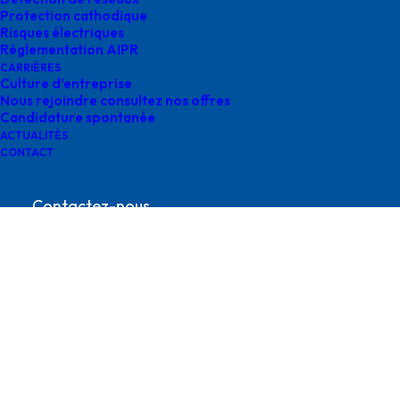
Protection cathodique
Risques électriques
Réglementation AIPR
CARRIÈRES
Culture d’entreprise
Nous rejoindre consultez nos offres
Candidature spontanée
RUBIS TERMINAL
ACTUALITÉS
CONTACT
Contactez-nous
contact@survey-groupe.fr
05 62 65 67 65