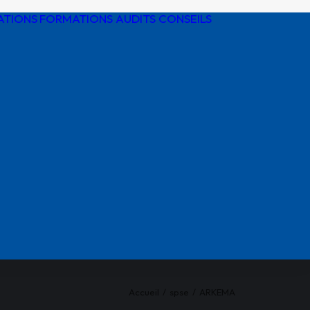
ATIONS
FORMATIONS AUDITS CONSEILS
Détection de
réseaux
Protection
cathodique
Risques
électriques
Réglementatio
AIPR
Accueil
spse
ARKEMA