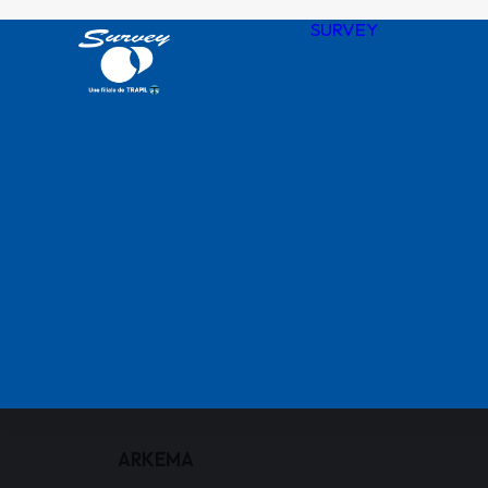
SURVEY
Notre his
Nos valeu
SURVEY 
chiffres
Agences
QHSSE R
Nos certif
ARKEMA