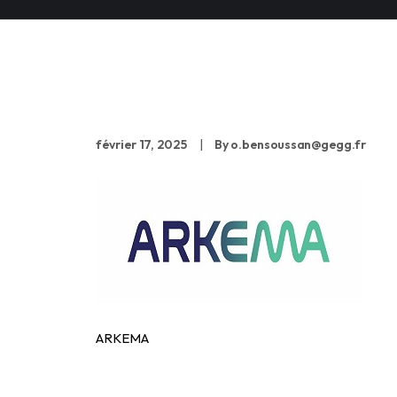
ARKEMA
février 17, 2025
|
By
o.bensoussan@gegg.fr
ARKEMA