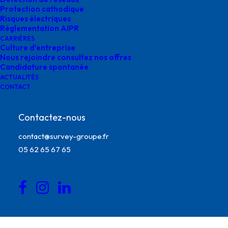
Protection cathodique
février 20, 2025
|
By
o.bensoussan@gegg.fr
Risques électriques
Réglementation AIPR
CARRIÈRES
Culture d’entreprise
Nous rejoindre consultez nos offres
Candidature spontanée
ACTUALITÉS
CONTACT
Contactez-nous
contact@survey-groupe.fr
05 62 65 67 65
Journée Mondiale des Community Managers