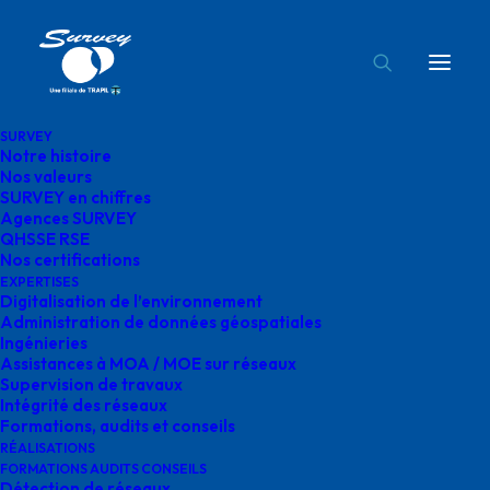
SURVEY
Notre histoire
Journée Mondiale des Community Managers
Nos valeurs
SURVEY en chiffres
Accueil
Entreprise
Agences SURVEY
Journée Mondiale des Community Managers
QHSSE RSE
Nos certifications
Journée Mondiale des Community Managers
EXPERTISES
Digitalisation de l’environnement
Administration de données géospatiales
Ingénieries
Assistances à MOA / MOE sur réseaux
Supervision de travaux
Journée Mondiale des
Intégrité des réseaux
Formations, audits et conseils
Community Managers
RÉALISATIONS
FORMATIONS AUDITS CONSEILS
Détection de réseaux