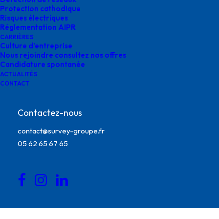
Protection cathodique
Risques électriques
Réglementation AIPR
CARRIÈRES
Culture d’entreprise
Nous rejoindre consultez nos offres
Candidature spontanée
ACTUALITÉS
CONTACT
Contactez-nous
contact@survey-groupe.fr
marquage au sol des réseaux survey
05 62 65 67 65