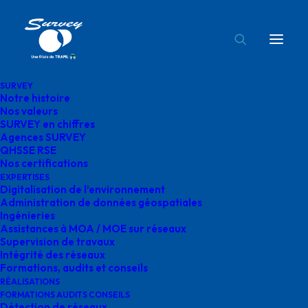
SURVEY
Notre histoire
Nos valeurs
SURVEY en chiffres
Agences SURVEY
Investigations complémentaires
QHSSE RSE
Nos certifications
Notre mission, située au cœur du Quartier du Château de
EXPERTISES
Digitalisation de l’environnement
Rabastens (81), consistait à réaliser le marquage au sol
Administration de données géospatiales
des réseaux sur 650 m de voiries.
Ingénieries
Assistances à MOA / MOE sur réseaux
Supervision de travaux
Notre expertise a également été mobilisée pour
Intégrité des réseaux
rechercher des toits de caves sous la chaussée.
Formations, audits et conseils
RÉALISATIONS
FORMATIONS AUDITS CONSEILS
Détection de réseaux