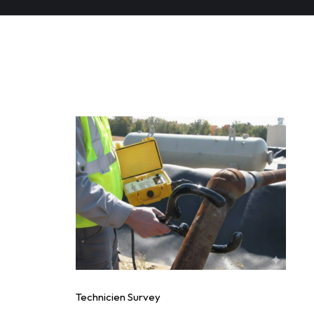
Technicien Survey
Technicien Survey