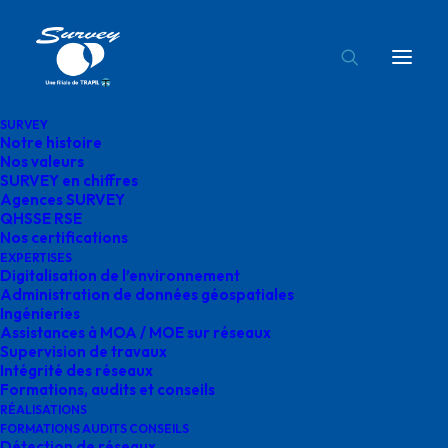
SURVEY
Notre histoire
Intégrité des réseaux survey
Nos valeurs
SURVEY en chiffres
Accueil
Intégrité des réseaux
Intégrité des réseaux survey
Agences SURVEY
QHSSE RSE
Nos certifications
EXPERTISES
Digitalisation de l’environnement
Administration de données géospatiales
Ingénieries
Intégrité des réseaux
Assistances à MOA / MOE sur réseaux
Supervision de travaux
survey
Intégrité des réseaux
Formations, audits et conseils
RÉALISATIONS
FORMATIONS AUDITS CONSEILS
Détection de réseaux