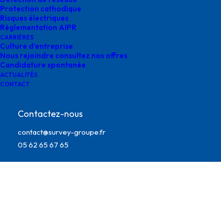
Protection cathodique
Risques électriques
Réglementation AIPR
CARRIÈRES
Culture d’entreprise
Nous rejoindre consultez nos offres
Candidature spontanée
ACTUALITÉS
CONTACT
Contactez-nous
Intégrité des réseaux survey
contact@survey-groupe.fr
05 62 65 67 65