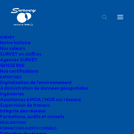
SURVEY
Notre histoire
Survey intégrité des canalisations
Nos valeurs
SURVEY en chiffres
Accueil
Intégrité des réseaux
Agences SURVEY
Survey intégrité des canalisations
QHSSE RSE
Nos certifications
EXPERTISES
Digitalisation de l’environnement
Administration de données géospatiales
Ingénieries
Assistances à MOA / MOE sur réseaux
Survey intégrité des
Supervision de travaux
Intégrité des réseaux
canalisations
Formations, audits et conseils
RÉALISATIONS
FORMATIONS AUDITS CONSEILS
Détection de réseaux