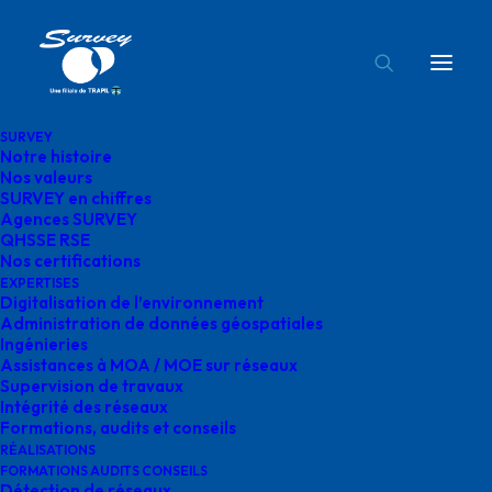
SURVEY
Notre histoire
survey ingenierie
Nos valeurs
SURVEY en chiffres
Accueil
Ingénierie
survey ingenierie
Agences SURVEY
QHSSE RSE
Nos certifications
EXPERTISES
Digitalisation de l’environnement
Administration de données géospatiales
Ingénieries
survey ingenierie
Assistances à MOA / MOE sur réseaux
Supervision de travaux
Intégrité des réseaux
Formations, audits et conseils
RÉALISATIONS
FORMATIONS AUDITS CONSEILS
Détection de réseaux