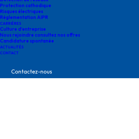
Protection cathodique
Risques électriques
Réglementation AIPR
CARRIÈRES
Culture d’entreprise
Nous rejoindre consultez nos offres
Candidature spontanée
ACTUALITÉS
survey ingenierie
CONTACT
Contactez-nous
contact@survey-groupe.fr
05 62 65 67 65