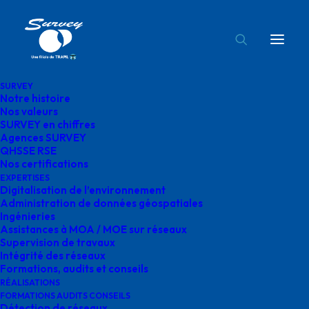
SURVEY
Notre histoire
Survey intégrité des canalisations
Nos valeurs
SURVEY en chiffres
Accueil
Notre histoire
Survey intégrité des canalisations
Agences SURVEY
QHSSE RSE
Nos certifications
EXPERTISES
Digitalisation de l’environnement
Administration de données géospatiales
Ingénieries
Survey intégrité des
Assistances à MOA / MOE sur réseaux
Supervision de travaux
canalisations
Intégrité des réseaux
Formations, audits et conseils
RÉALISATIONS
FORMATIONS AUDITS CONSEILS
Détection de réseaux