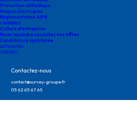
Protection cathodique
Risques électriques
Réglementation AIPR
CARRIÈRES
Culture d’entreprise
Nous rejoindre consultez nos offres
Candidature spontanée
ACTUALITÉS
CONTACT
Contactez-nous
Survey intégrité des canalisations
contact@survey-groupe.fr
05 62 65 67 65