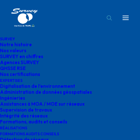
SURVEY
Notre histoire
histoire Survey
Nos valeurs
SURVEY en chiffres
Accueil
Notre histoire
histoire Survey
Agences SURVEY
QHSSE RSE
Nos certifications
EXPERTISES
Digitalisation de l’environnement
Administration de données géospatiales
Ingénieries
histoire Survey
Assistances à MOA / MOE sur réseaux
Supervision de travaux
Intégrité des réseaux
Formations, audits et conseils
RÉALISATIONS
FORMATIONS AUDITS CONSEILS
Détection de réseaux