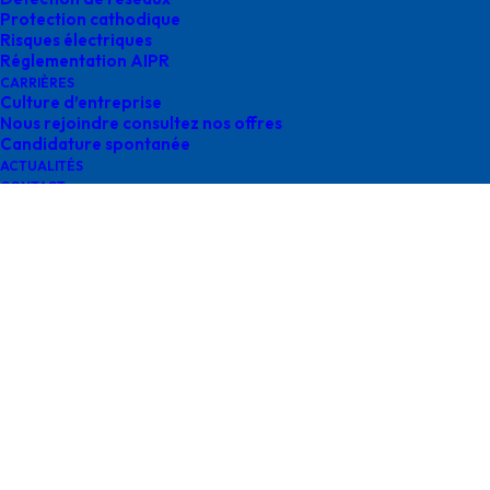
Protection cathodique
Risques électriques
Réglementation AIPR
CARRIÈRES
histoire Survey
Culture d’entreprise
Nous rejoindre consultez nos offres
Candidature spontanée
ACTUALITÉS
CONTACT
Contactez-nous
contact@survey-groupe.fr
05 62 65 67 65