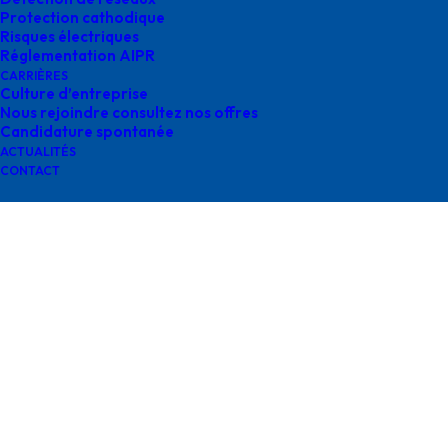
Protection cathodique
Risques électriques
Réglementation AIPR
CARRIÈRES
Culture d’entreprise
Nous rejoindre consultez nos offres
formation audit survey
Candidature spontanée
ACTUALITÉS
CONTACT
Contactez-nous
contact@survey-groupe.fr
05 62 65 67 65