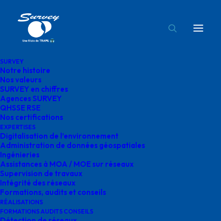
SURVEY
Notre histoire
formation audit survey
Nos valeurs
SURVEY en chiffres
Accueil
Formations
formation audit survey
Agences SURVEY
QHSSE RSE
Nos certifications
EXPERTISES
Digitalisation de l’environnement
Administration de données géospatiales
Ingénieries
formation audit survey
Assistances à MOA / MOE sur réseaux
Supervision de travaux
Intégrité des réseaux
Formations, audits et conseils
RÉALISATIONS
FORMATIONS AUDITS CONSEILS
Détection de réseaux