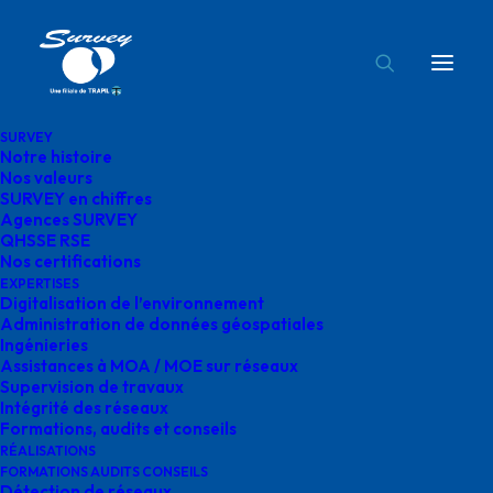
SURVEY
Notre histoire
protection cathodique survey
Nos valeurs
SURVEY en chiffres
Accueil
Formation Protection cathodique
Agences SURVEY
protection cathodique survey
QHSSE RSE
Nos certifications
EXPERTISES
Digitalisation de l’environnement
Administration de données géospatiales
Ingénieries
Assistances à MOA / MOE sur réseaux
protection cathodique
Supervision de travaux
Intégrité des réseaux
survey
Formations, audits et conseils
RÉALISATIONS
FORMATIONS AUDITS CONSEILS
Détection de réseaux